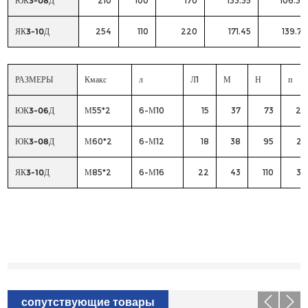
ЮК3-08Д
210
100
170
133.35
106.37
ЯК3-10Д
254
110
220
171.45
139.71
РАЗМЕРЫ
Кмакс
л
Л1
М
Н
п
ЮК3-06Д
М55*2
6-М10
15
37
73
20
ЮК3-08Д
М60*2
6-М12
18
38
95
25
ЯК3-10Д
М85*2
6-М16
22
43
110
30
сопутствующие товары