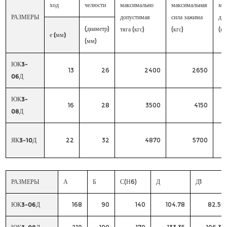
ход
челюсти
максимально
максимальная
ма
РАЗМЕРЫ
допустимая
сила зажима
дав
(диаметр)
тяга (кгс)
(кгс)
(кг
е (мм)
(мм)
ЮК3-
13
26
2400
2650
06Д
ЮК3-
16
28
3500
4150
08Д
ЯК3-10Д
22
32
4870
5700
РАЗМЕРЫ
А
Б
С(Н6)
Д
Д1
ЮК3-06Д
168
90
140
104.78
82.56