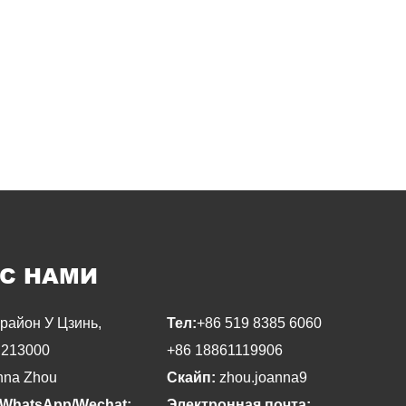
 С НАМИ
район У Цзинь,
Тел:
+86 519 8385 6060
 213000
+86 18861119906
nna Zhou
Скайп:
zhou.joanna9
WhatsApp/Wechat:
Электронная почта: