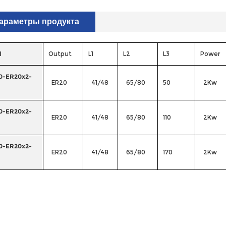
араметры продукта
l
Output
L1
L2
L3
Power
-ER20x2-
ER20
41/48
65/80
50
2Kw
-ER20x2-
ER20
41/48
65/80
110
2Kw
-ER20x2-
ER20
41/48
65/80
170
2Kw