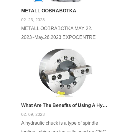
METALL OOBRABOTKA
02. 23, 2023
METALL OOBRABOTKA MAY 22.
2023~May.26.2023 EXPOCENTRE
FAIRGROUNDS MOSCOW,
KRASNOPRESNENSKAYA NAB., 14,
123100
What Are The Benefits of Using A Hydraulic Chuck
02. 09, 2023
A hydraulic chuck is a type of spindle
tooling, which are typically used on CNC