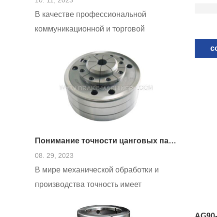
В качестве профессиональной
коммуникационной и торговой
платформы в крупнейшем
с
выставочном центре мира мы
искренне приглашаем вас посетить
нашу выставку в сентябре.
Понимание точности цанговых патронов
08. 29, 2023
В мире механической обработки и
производства точность имеет
первостепенное значение. Точность
систем крепления инструмента играет
AG90