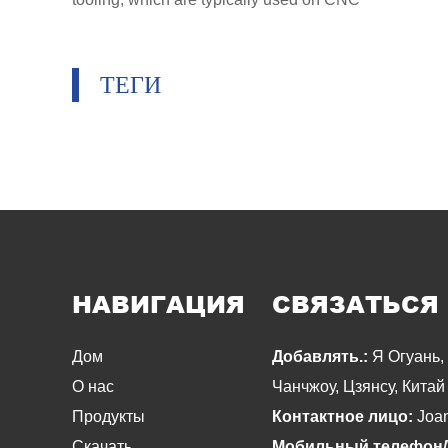
milling machines to hold cutting tools.
Hydraulic chucks are designed to be
ТЕГИ
used in applications where high accuracy
and rigidity is needed.
НАВИГАЦИЯ
СВЯЗАТЬСЯ
Дом
Добавлять.:
Я Огуань, 
О нас
Чанчжоу, Цзянсу, Китай
Продукты
Контактное лицо:
Joa
Скачать
Мобильный телефон/