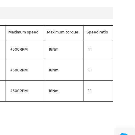
Maximum speed
Maximum torque
Speed ratio
4500RPM
18Nm
1:1
4500RPM
18Nm
1:1
4500RPM
18Nm
1:1