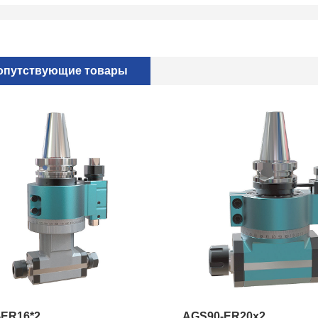
опутствующие товары
-ER16*2
AGS90-ER20x2