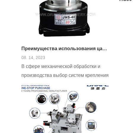
решающую роль в получении
высококачественной конечной
продукции.
Преимущества использования цангового патрона
08. 14, 2023
В сфере механической обработки и
производства выбор систем крепления
инструмента может существенно
повлиять на качество, точность и
эффективность процесса обработки.